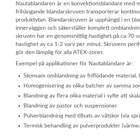
Nautablandaren är en konvektionsblandare med my
frihängande blandarskruven transporterar kontinuer
produktytan. Blandarskruven är upphängd i en bl
innerväggen och säkerställer komplett omblandning
skruven har en genomsnittlig hastighet på ca 70
hastighet av ca 1-2 varv per minut. Skruvens perife
gör den lämplig för alla ATEX-zoner.
Exempel på applikationer för Nautablandare är:
Skonsam omblandning av friflödande material, kä
Homogenisering av olika batcher av samma sor
Blandning av flera olika material i syfte att sk
Blandning av pastor och suspensioner
Pulverblandning med tillsats av vätskor (via s
Termisk behandling av pulverprodukter (värme/