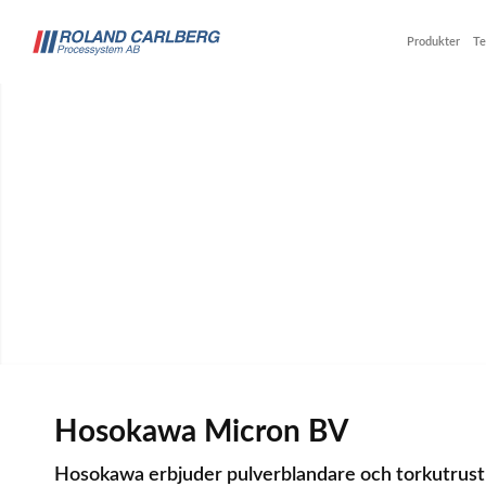
Produkter
Te
Koniska b
Hosokawa Micron BV
Hosokawa erbjuder pulverblandare och torkutrustn