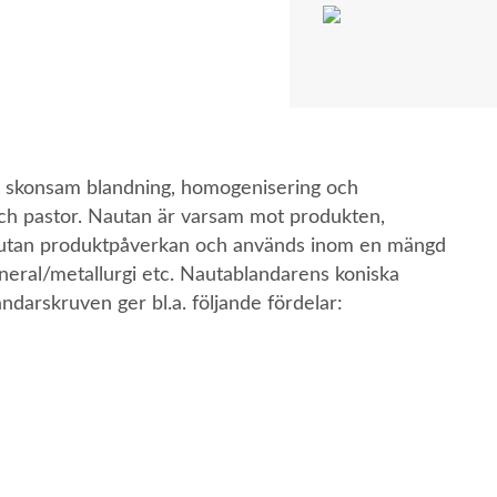
r skonsam blandning, homogenisering och
 och pastor. Nautan är varsam mot produkten,
t utan produktpåverkan och används inom en mängd
ineral/metallurgi etc. Nautablandarens koniska
darskruven ger bl.a. följande fördelar: