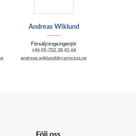
Andreas Wiklund
Försäljningsingenjör
+46 (0)-702 38 45 66
se
andreas.wiklund@rcprocess.se
Följ oss