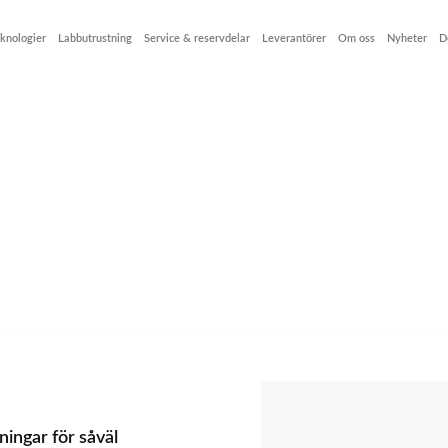
knologier
Labbutrustning
Service & reservdelar
Leverantörer
Om oss
Nyheter
D
landare
ingar för såväl