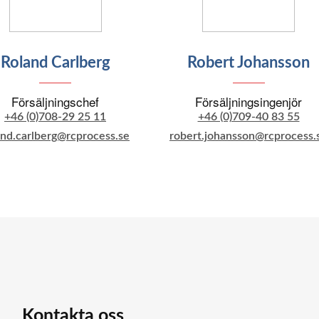
Roland Carlberg
Robert Johansson
Försäljningschef
Försäljningsingenjör
+46 (0)708-29 25 11
+46 (0)709-40 83 55
and.carlberg@rcprocess.se
robert.johansson@rcprocess.
Kontakta oss