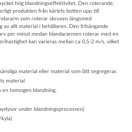
cket hög blandningseffektivitet. Den roterande,
ligt produkten från kärlets botten upp till
andararm som roterar skruven längsmed
 av allt material i behållaren. Den frihängande
 varv per minut medan blandararmen roterar med en
rihastighet kan varieras mellan ca 0,5-2 m/s, vilket
nsliga material eller material som lätt segregerar.
ts material
ala en homogen blandning.
praydysor under blandningsprocessen)
kyla)