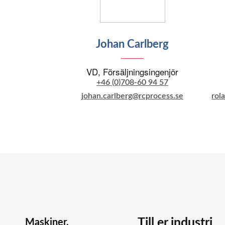
Johan Carlberg
VD, Försäljningsingenjör
+46 (0)708-60 94 57
johan.carlberg@rcprocess.se
rol
Till er industri
Maskiner,