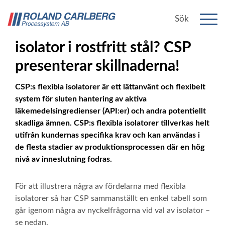
Flexibel isolator eller fast
isolator i rostfritt stål? CSP
presenterar skillnaderna!
CSP:s flexibla isolatorer är ett lättanvänt och flexibelt
system för sluten hantering av aktiva
läkemedelsingredienser (API:er) och andra potentiellt
skadliga ämnen. CSP:s flexibla isolatorer tillverkas helt
utifrån kundernas specifika krav och kan användas i
de flesta stadier av produktionsprocessen där en hög
nivå av inneslutning fodras.
För att illustrera några av fördelarna med flexibla
isolatorer så har CSP sammanställt en enkel tabell som
går igenom några av nyckelfrågorna vid val av isolator –
se nedan.