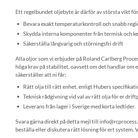
Ett regelbundet oljebyte är därför av största vikt fö
Bevara exakt temperaturkontroll och snabb regl
Skydda interna komponenter från termisk och k
Säkerställa långvarig och störningsfri drift
Alla oljor som vi erbjuder på Roland Carlberg Pro
höga krav på stabilitet, oavsett om det handlar om 
säkerställer att ni får:
Rätt olja till rätt enhet, enligt Hubers specifikati
Teknisk rådgivning vid val av rätt olja för er driftp
Leverans från lager i Sverige med korta ledtider.
Svara gärna direkt på detta mejl till info@rcprocess.
beställa eller diskutera rätt lösning för ert system. V