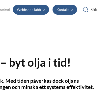
Webbshop labb
Kontakt
ownload
byt olja i tid!
ick. Med tiden påverkas dock oljans
ingen och minska ett systems effektivitet.