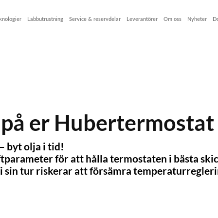
knologier
Labbutrustning
Service & reservdelar
Leverantörer
Om oss
Nyheter
D
på er Hubertermostat – 
byt olja i tid!
ftparameter för att hålla termostaten i bästa sk
i sin tur riskerar att försämra temperaturregler