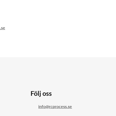
.se
Följ oss
info@rcprocess.se