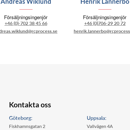
Andreas Wiklund
Henrik Lännerbo
Försäljningsingenjör
Försäljningsingenjör
+46 (0)-702 38 45 66
+46 (0)706-29 20 72
dreas.wiklund@rcprocess.se
henrik.lannerbo@rcprocess
Kontakta oss
Göteborg:
Uppsala:
Fiskhamnsgatan 2
Vallvägen 4A