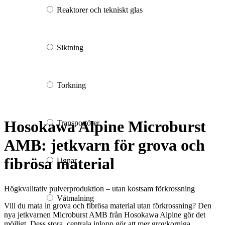
Reaktorer och tekniskt glas
Siktning
Torkning
Hosokawa Alpine Microburst
Transportörer
AMB: jetkvarn för grova och
fibrösa material
Ugnar
Högkvalitativ pulverproduktion – utan kostsam förkrossning
Våtmalning
Vill du mata in grova och fibrösa material utan förkrossning? Den
nya jetkvarnen Microburst AMB från Hosokawa Alpine gör det
möjligt. Dess stora, centrala inlopp gör att mer grovkorniga