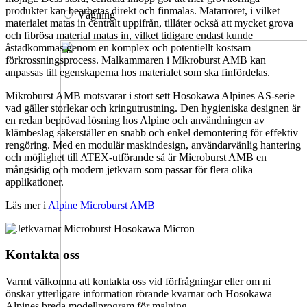
produkter kan bearbetas direkt och finmalas. Matarröret, i vilket
Vägning
materialet matas in centralt uppifrån, tillåter också att mycket grova
och fibrösa material matas in, vilket tidigare endast kunde
åstadkommas genom en komplex och potentiellt kostsam
förkrossningsprocess. Malkammaren i Mikroburst AMB kan
anpassas till egenskaperna hos materialet som ska finfördelas.
Mikroburst AMB motsvarar i stort sett Hosokawa Alpines AS-serie
vad gäller storlekar och kringutrustning. Den hygieniska designen är
en redan beprövad lösning hos Alpine och användningen av
klämbeslag säkerställer en snabb och enkel demontering för effektiv
rengöring. Med en modulär maskindesign, användarvänlig hantering
och möjlighet till ATEX-utförande så är Microburst AMB en
mångsidig och modern jetkvarn som passar för flera olika
applikationer.
Läs mer i
Alpine Microburst AMB
Kontakta oss
Varmt välkomna att kontakta oss vid förfrågningar eller om ni
önskar ytterligare information rörande kvarnar och Hosokawa
Alpines breda modellprogram för malning.