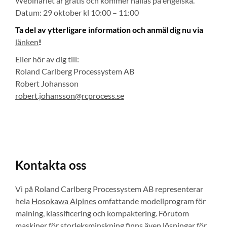
Webinariet är gratis och kommer hållas på engelska.
Datum: 29 oktober kl 10:00 – 11:00
Ta del av ytterligare information och anmäl dig nu via
länken
!
Eller hör av dig till:
Roland Carlberg Processystem AB
Robert Johansson
robert.johansson@rcprocess.se
Kontakta oss
Vi på Roland Carlberg Processystem AB representerar
hela
Hosokawa Alpines
omfattande modellprogram för
malning, klassificering och kompaktering. Förutom
maskiner för storleksminskning finns även lösningar för