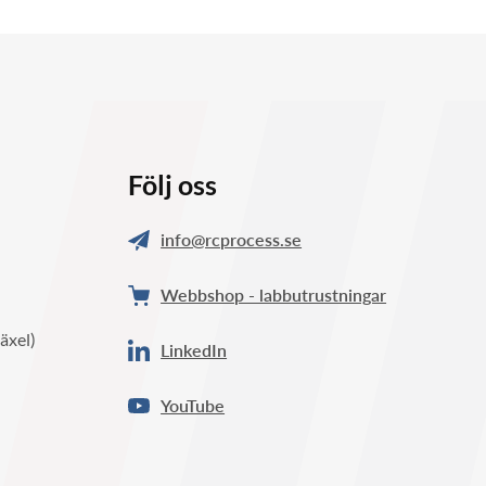
Följ oss
info@rcprocess.se
Webbshop - labbutrustningar
äxel)
LinkedIn
YouTube