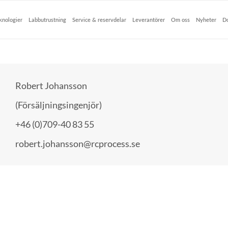
knologier
Labbutrustning
Service & reservdelar
Leverantörer
Om oss
Nyheter
D
Robert Johansson
(Försäljningsingenjör)
+46 (0)709-40 83 55
robert.johansson@rcprocess.se