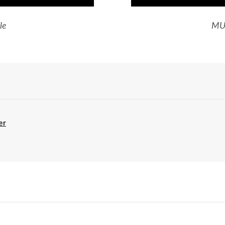
le
MU
er