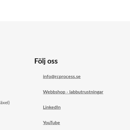
Följ oss
info@rcprocess.se
Webbshop - labbutrustningar
äxel)
LinkedIn
YouTube