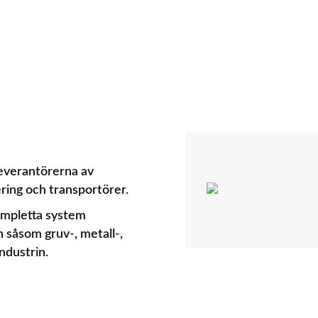
everantörerna av
ering och transportörer.
ompletta system
n såsom gruv-, metall-,
ndustrin.