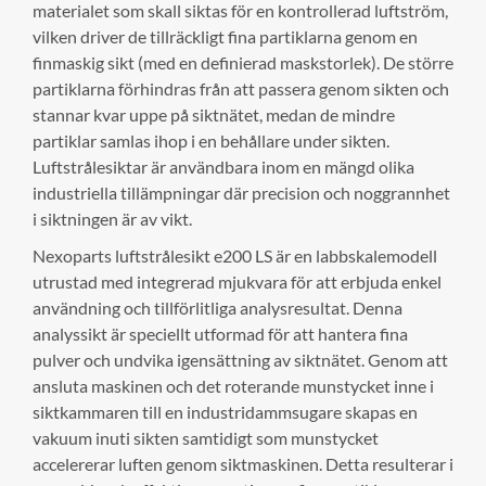
materialet som skall siktas för en kontrollerad luftström,
vilken driver de tillräckligt fina partiklarna genom en
finmaskig sikt (med en definierad maskstorlek). De större
partiklarna förhindras från att passera genom sikten och
stannar kvar uppe på siktnätet, medan de mindre
partiklar samlas ihop i en behållare under sikten.
Luftstrålesiktar är användbara inom en mängd olika
industriella tillämpningar där precision och noggrannhet
i siktningen är av vikt.
Nexoparts luftstrålesikt e200 LS är en labbskalemodell
utrustad med integrerad mjukvara för att erbjuda enkel
användning och tillförlitliga analysresultat. Denna
analyssikt är speciellt utformad för att hantera fina
pulver och undvika igensättning av siktnätet. Genom att
ansluta maskinen och det roterande munstycket inne i
siktkammaren till en industridammsugare skapas en
vakuum inuti sikten samtidigt som munstycket
accelererar luften genom siktmaskinen. Detta resulterar i