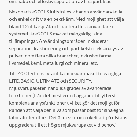
en snabb och effektiv separation av fina partiklar.
Nexoparts e200 LS luftstrålesik har en användarvänlig
och enkel drift via en pekskärm. Med möjlighet att välja
bland 12 olika språk och hantera flera användare i
systemet, är e200 LS mycket mångsidig i sina
tillämpningar. Användningsområden inkluderar
separation, fraktionering och partikelstorleksanalys av
pulver inom flera olika branscher, inklusive farma,
livsmedel, kemi, metallurgi och mineral etc.
Till e200 LS finns fyra olika mjukvarupaket tillgängliga:
LITE, BASIC, ULTIMATE och SECURITY.
Mjukvarupaketen har olika grader av avancerade
funktioner (från det mest grundläggande till ytterst
komplexa analysfunktioner), vilket gör det möjligt för
kunden att välja den nivå som passar bäst för sina egna
laboratorierutiner. Det är dessutom enkelt att på distans
uppgradera till ett högre mjukvarupaket vid behov.”