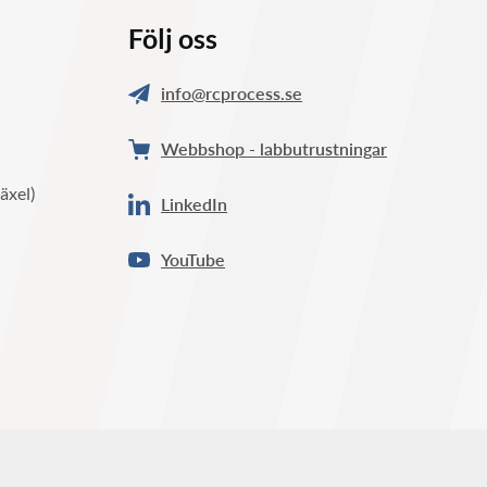
Följ oss
info@rcprocess.se
Webbshop - labbutrustningar
äxel)
LinkedIn
YouTube