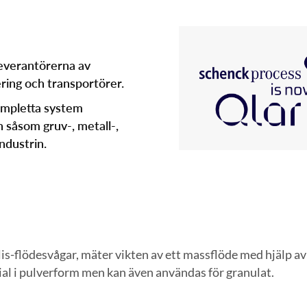
everantörerna av
ering och transportörer.
ompletta system
n såsom gruv-, metall-,
ndustrin.
is-flödesvågar, mäter vikten av ett massflöde med hjälp av
al i pulverform men kan även användas för granulat.