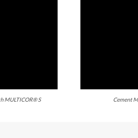
with MULTICOR® S
Cement M