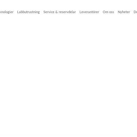
knologier
Labbutrustning
Service & reservdelar
Leverantörer
Om oss
Nyheter
D
ig flödesmätning