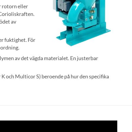
 rotorn eller
Corioliskraften.
lödet av
r fuktighet. För
nordning.
lymen av det vägda materialet. En justerbar
r K och Multicor S) beroende på hur den specifika