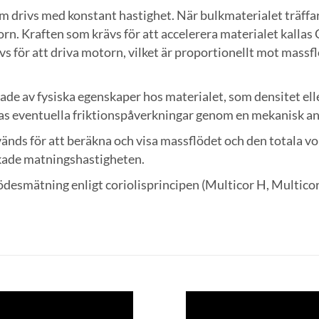
m drivs med konstant hastighet. När bulkmaterialet träffar
orn. Kraften som krävs för att accelerera materialet kallas 
 för att driva motorn, vilket är proportionellt mot massf
ade av fysiska egenskaper hos materialet, som densitet elle
ras eventuella friktionspåverkningar genom en mekanisk a
nds för att beräkna och visa massflödet och den totala vo
skade matningshastigheten.
flödesmätning enligt coriolisprincipen (Multicor H, Multico