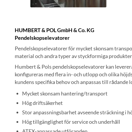
HUMBERT & POL GmbH & Co. KG
Pendelskopselevatorer
Pendelskopselevatorer för mycket skonsam transport 
material och andra typer av styckformiga produkte
Humbert & Pols pendelskopselevatorer kan levereras
konfigureras med flera in- och utlopp och olika höjds
kundens specifika behov och anpassas till rådande l
Mycket skonsam hantering/transport
Hög driftsäkerhet
Stor anpassningsbarhet avseende sträckning i höj
Hög tillgänglighet för service och underhåll
ATEX-anpassade utföranden