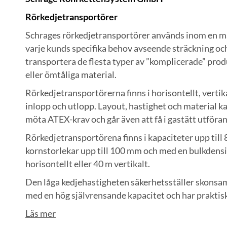
Rörkedjetransportörer
Schrages rörkedjetransportörer används inom en mä
varje kunds specifika behov avseende sträckning oc
transportera de flesta typer av ”komplicerade” prod
eller ömtåliga material.
Rörkedjetransportörerna finns i horisontellt, verti
inlopp och utlopp. Layout, hastighet och material k
möta ATEX-krav och går även att få i gastätt utföra
Rörkedjetransportörena finns i kapaciteter upp till
kornstorlekar upp till 100 mm och med en bulkdensit
horisontellt eller 40 m vertikalt.
Den låga kedjehastigheten säkerhetsställer skonsa
med en hög självrensande kapacitet och har praktis
Läs mer