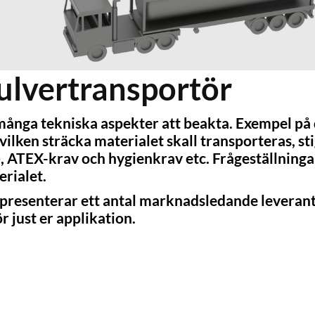
 pulvertransportör
t många tekniska aspekter att beakta. Exempel på 
ilken sträcka materialet skall transporteras, sti
 ATEX-krav och hygienkrav etc. Frågeställningar
erialet.
presenterar ett antal marknadsledande leverant
ör just er applikation.