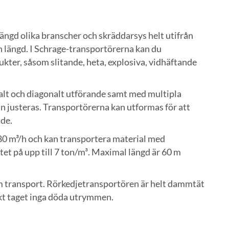
ngd olika branscher och skräddarsys helt utifrån
h längd. I Schrage-transportörerna kan du
ukter, såsom slitande, heta, explosiva, vidhäftande
kalt och diagonalt utförande samt med multipla
an justeras. Transportörerna kan utformas för att
nde.
 80 m³/h och kan transportera material med
et på upp till 7 ton/m³. Maximal längd är 60 m
m transport. Rörkedjetransportören är helt dammtät
kt taget inga döda utrymmen.