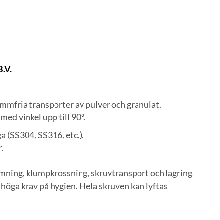
.V.
ammfria transporter av pulver och granulat.
med vinkel upp till 90°.
a (SS304, SS316, etc.).
.
mning, klumpkrossning, skruvtransport och lagring.
 höga krav på hygien. Hela skruven kan lyftas