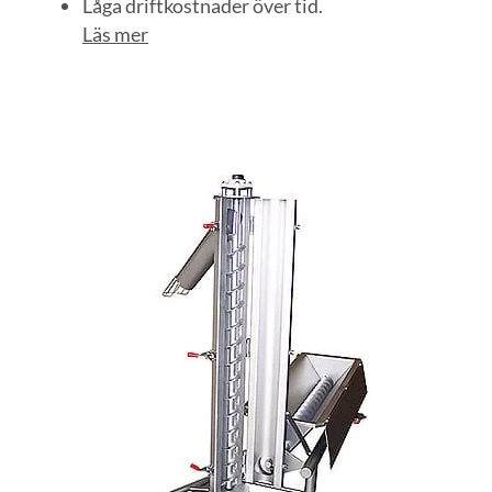
Låga driftkostnader över tid.
Läs mer