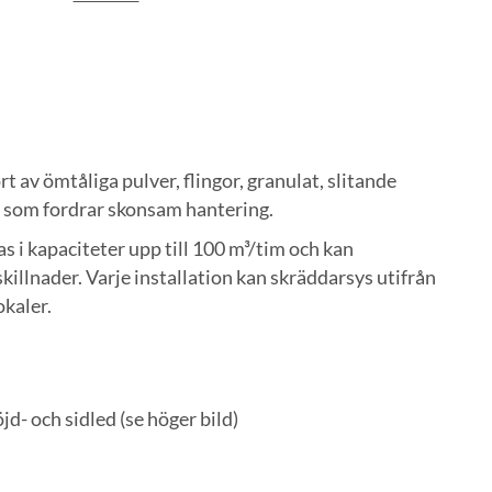
av ömtåliga pulver, flingor, granulat, slitande
r som fordrar skonsam hantering.
 i kapaciteter upp till 100 m³/tim och kan
killnader. Varje installation kan skräddarsys utifrån
okaler.
d- och sidled (se höger bild)